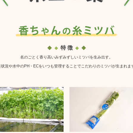
特 徴
◆
◆
◆
◆
名のごとく香り高いみずみずしいミツバを生み出す。
長状況や水中のPH・ECをいつも管理することでこだわりのミツバが生まれま