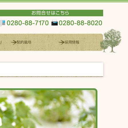
り
契約栽培
採用情報